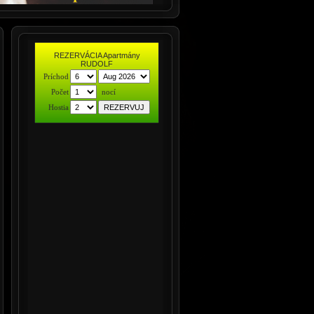
REZERVÁCIA Apartmány
RUDOLF
Príchod
Počet
nocí
Hostia